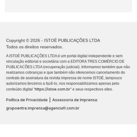
Copyright © 2026 - ISTOÉ PUBLICAÇÕES LTDA
Todos os direitos reservados.
A ISTOÉ PUBLICAÇÕES LTDA é um portal digital independente e sem
vinculação editorial e societária com a EDITORA TRES COMÉRCIO DE
PUBLICACÕES LTDA (recuperação judicial). Informamos também que não
realizamos cobranças e que também não oferecemos cancelamento do
contrato de assinatura da revista impressa de nome ISTOÉ, tampouco
autorizamos terceiros a fazê-lo, nos responsabilizamos apenas pelo
https://istoe.com.br
conteúdo digital “
” e seus respectivos sites.
|
Política de Privacidade
Assessoria de Imprensa:
grupoentre.imprensa@agenciafr.com.br