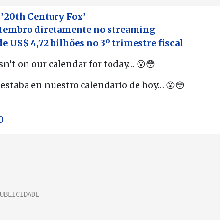
 ’20th Century Fox’
etembro diretamente no streaming
de US$ 4,72 bilhões no 3º trimestre fiscal
t on our calendar for today… 😮😳
staba en nuestro calendario de hoy… 😮😳
0