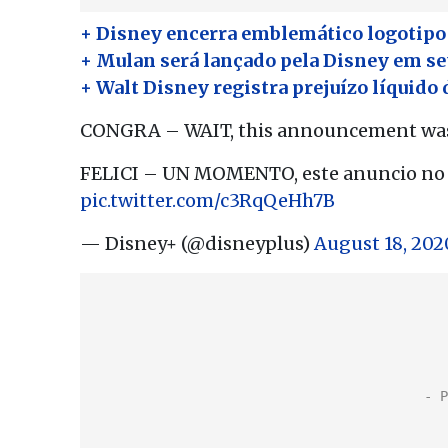
+ Disney encerra emblemático logotipo
+ Mulan será lançado pela Disney em s
+ Walt Disney registra prejuízo líquido 
CONGRA – WAIT, this announcement wasn’
FELICI – UN MOMENTO, este anuncio no e
pic.twitter.com/c3RqQeHh7B
— Disney+ (@disneyplus)
August 18, 202