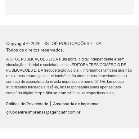
Copyright © 2026 - ISTOÉ PUBLICAÇÕES LTDA
Todos os direitos reservados.
A ISTOÉ PUBLICAÇÕES LTDA é um portal digital independente e sem
vinculação editorial e societária com a EDITORA TRES COMÉRCIO DE
PUBLICACÕES LTDA (recuperação judicial). Informamos também que não
realizamos cobranças e que também não oferecemos cancelamento do
contrato de assinatura da revista impressa de nome ISTOÉ, tampouco
autorizamos terceiros a fazê-lo, nos responsabilizamos apenas pelo
https://istoe.com.br
conteúdo digital “
” e seus respectivos sites.
|
Política de Privacidade
Assessoria de Imprensa:
grupoentre.imprensa@agenciafr.com.br