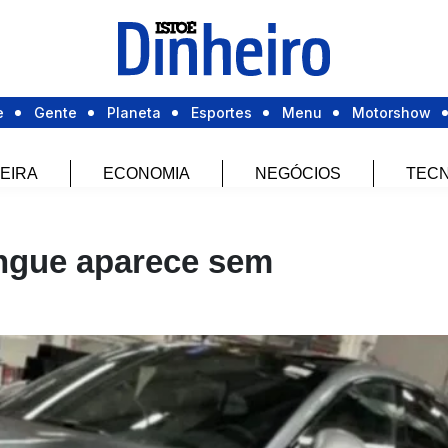
e
Gente
Planeta
Esportes
Menu
Motorshow
EIRA
ECONOMIA
NEGÓCIOS
TECN
angue aparece sem