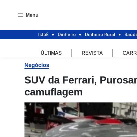
Menu
IstoÉ
Dinheiro
Dinheiro Rural
Saúd
ÚLTIMAS
REVISTA
CARR
Negócios
SUV da Ferrari, Puros
camuflagem