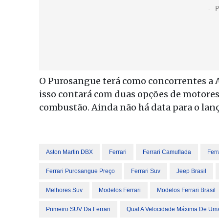
O Purosangue terá como concorrentes a 
isso contará com duas opções de motores:
combustão. Ainda não há data para o lan
Aston Martin DBX
Ferrari
Ferrari Camuflada
Ferr
Ferrari Purosangue Preço
Ferrari Suv
Jeep Brasil
Melhores Suv
Modelos Ferrari
Modelos Ferrari Brasil
Primeiro SUV Da Ferrari
Qual A Velocidade Máxima De Uma 