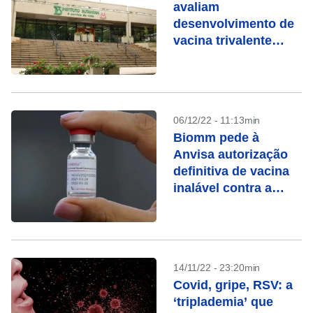
avaliam
desenvolvimento de
vacina trivalente
contra covid-19
06/12/22 - 11:13min
Biomm pede à
Anvisa autorização
definitiva de vacina
inalável contra a
covid-19
14/11/22 - 23:20min
Covid, gripe, RSV: a
‘triplademia’ que