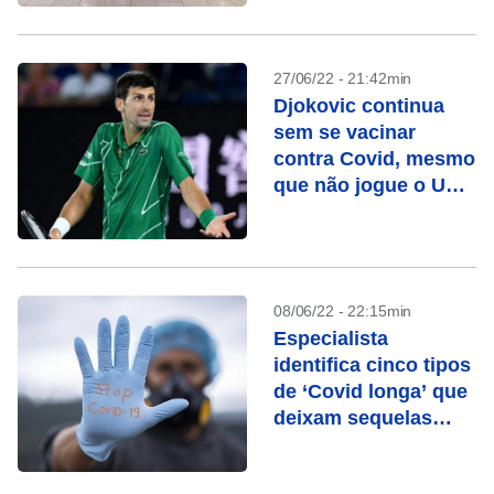
27/06/22 - 21:42min
Djokovic continua
sem se vacinar
contra Covid, mesmo
que não jogue o US
Open
08/06/22 - 22:15min
Especialista
identifica cinco tipos
de ‘Covid longa’ que
deixam sequelas
diferentes