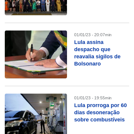
01/01/23 - 20:07min
Lula assina
despacho que
reavalia sigilos de
Bolsonaro
01/01/23 - 19:55min
Lula prorroga por 60
dias desoneração
sobre combustíveis