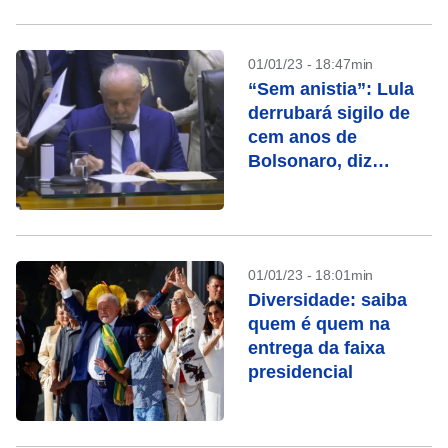
01/01/23 - 18:47min
“Sem anistia”: Lula
derrubará sigilo de
cem anos de
Bolsonaro, diz
ministro
01/01/23 - 18:01min
Diversidade: saiba
quem é quem na
entrega da faixa
presidencial