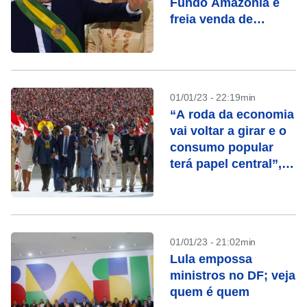
Fundo Amazônia e
freia venda de
estatais
01/01/23 - 22:19min
“A roda da economia
vai voltar a girar e o
consumo popular
terá papel central”,
afirma Lula
01/01/23 - 21:02min
Lula empossa
ministros no DF; veja
quem é quem