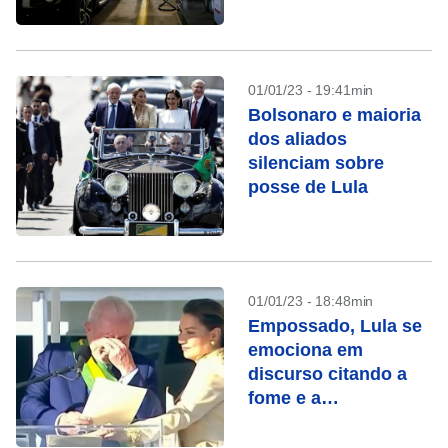
01/01/23 - 19:41min
Bolsonaro e maioria
dos aliados
silenciam sobre
posse de Lula
01/01/23 - 18:48min
Empossado, Lula se
emociona em
discurso citando a
fome e a
desigualdade