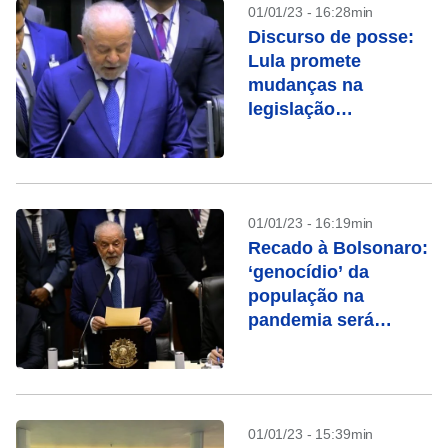
01/01/23 - 16:28min
Discurso de posse:
Lula promete
mudanças na
legislação
trabalhista, no INSS
e no decreto das
armas
01/01/23 - 16:19min
Recado à Bolsonaro:
‘genocídio’ da
população na
pandemia será
apurada e punida, diz
Lula
01/01/23 - 15:39min