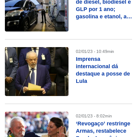
de diesel, biodiesel e
GLP por 1 ano;
gasolina e etanol, até
28/02
02/01/23 - 10:49min
Imprensa
internacional dá
destaque a posse de
Lula
02/01/23 - 8:02min
‘Revogaço’ restringe
Armas, restabelece