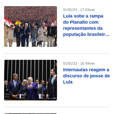
01/01/23 - 17:03min
Lula sobe a rampa
do Planalto com
representantes da
população brasileira
e a vira-lata
Resistência
01/01/23 - 16:49min
Internautas reagem a
discurso de posse de
Lula