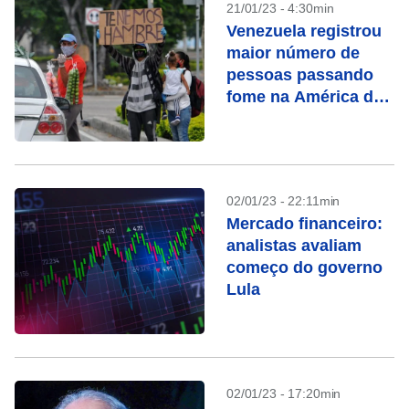
21/01/23 - 4:30min
Venezuela registrou
maior número de
pessoas passando
fome na América do
Sul
02/01/23 - 22:11min
Mercado financeiro:
analistas avaliam
começo do governo
Lula
02/01/23 - 17:20min