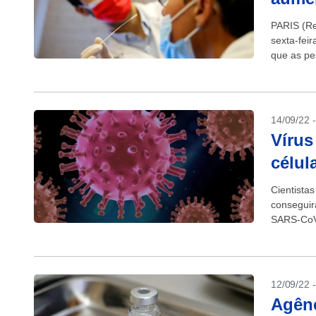
PARIS (Re
sexta-fei
que as pe
14/09/22 
Vírus
célul
Cientista
conseguir
SARS-CoV-
dos RNAs 
12/09/22 
Agên