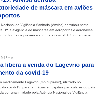
atoriedade de máscara em aviões
oportos
 Nacional de Vigilância Sanitária (Anvisa) derrubou nesta
ira, 1º, a exigência de máscaras em aeroportos e aeronaves
 como forma de prevenção contra a covid-19. O órgão federal,
ntém a...
- 9:15min
a libera a venda do Lagevrio para
mento da covid-19
o medicamento Lagevrio (molnupiravir), utilizado no
 da covid-19, para farmácias e hospitais particulares do país
ada por unanimidade pela Agência Nacional de Vigilância
(Anvisa). A decisão, tomada nessa quinta-feira...