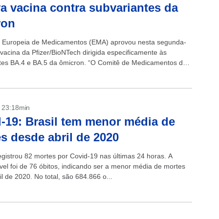
a vacina contra subvariantes da
ron
 Europeia de Medicamentos (EMA) aprovou nesta segunda-
 vacina da Pfizer/BioNTech dirigida especificamente às
tes BA.4 e BA.5 da ômicron. “O Comitê de Medicamentos de
no (CHMP) da EMA recomendou autorizar...
- 23:18min
-19: Brasil tem menor média de
s desde abril de 2020
registrou 82 mortes por Covid-19 nas últimas 24 horas. A
el foi de 76 óbitos, indicando ser a menor média de mortes
l de 2020. No total, são 684.866 o...