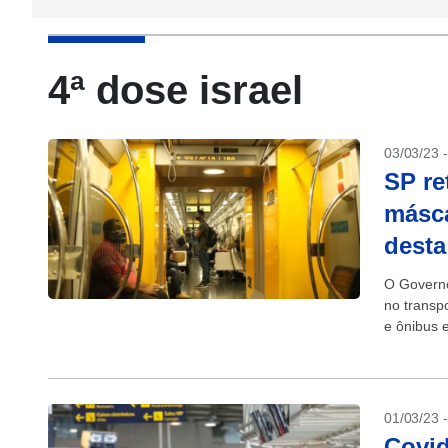
4ª dose israel
03/03/23 
SP re
másca
desta
O Governo
no transp
e ônibus e
01/03/23 
Covid