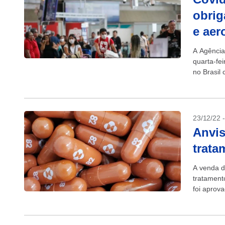
obrig
e aer
A Agência
quarta-fe
no Brasil
porém, ma
23/12/22 
Anvis
trata
A venda d
tratamento
foi aprov
Sanitária 