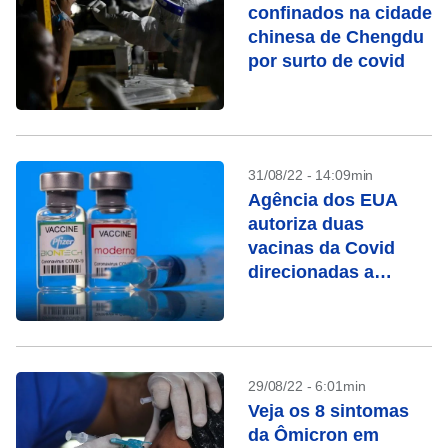
confinados na cidade
chinesa de Chengdu
por surto de covid
31/08/22 - 14:09min
Agência dos EUA
autoriza duas
vacinas da Covid
direcionadas a
subvariantes da
Ômicron
29/08/22 - 6:01min
Veja os 8 sintomas
da Ômicron em