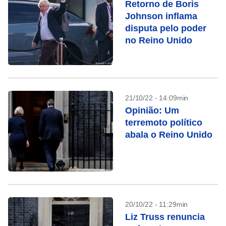
Retorno de Boris
Johnson inflama
disputa pelo poder
no Reino Unido
21/10/22 - 14:09min
Opinião: Um
terremoto político
abala o Reino Unido
20/10/22 - 11:29min
Liz Truss renuncia