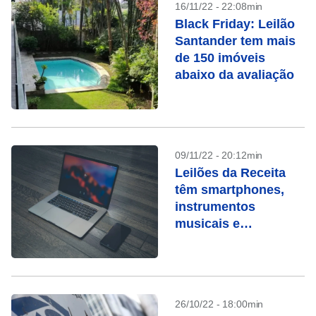
16/11/22 - 22:08min
Black Friday: Leilão
Santander tem mais
de 150 imóveis
abaixo da avaliação
09/11/22 - 20:12min
Leilões da Receita
têm smartphones,
instrumentos
musicais e
Macbooks
26/10/22 - 18:00min