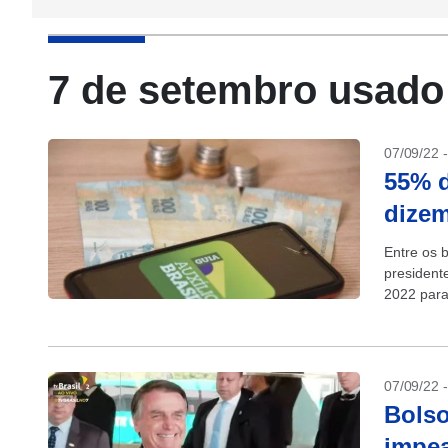
7 de setembro usado 
07/09/22 
55% d
dizem
Entre os b
presidente
2022 para
(PL)...
07/09/22 
Bolso
impea