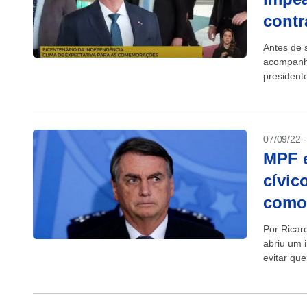
contr
Antes de s
acompanhar
president
a uma dita
07/09/22 
MPF e
cívic
como 
Por Ricar
abriu um 
evitar que