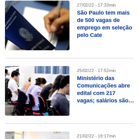
27/02/22 - 17:33min
São Paulo tem mais
de 500 vagas de
emprego em seleção
pelo Cate
25/02/22 - 17:52min
Ministério das
Comunicações abre
edital com 217
vagas; salários são
de até R$ 8,3 mil
21/02/22 - 19:17min