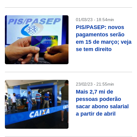
01/03/23 - 18:54min
PIS/PASEP: novos
pagamentos serão
em 15 de março; veja
se tem direito
23/02/23 - 21:55min
Mais 2,7 mi de
pessoas poderão
sacar abono salarial
a partir de abril