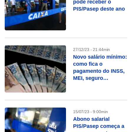
pode receber o
PIS/Pasep deste ano
27/12/23 - 21:44min
Novo salário mínimo:
como fica o
pagamento do INSS,
MEI, seguro
desemprego e
PIS/Pasep em 2024
15/07/23 - 9:00min
Abono salarial
PIS/Pasep começa a