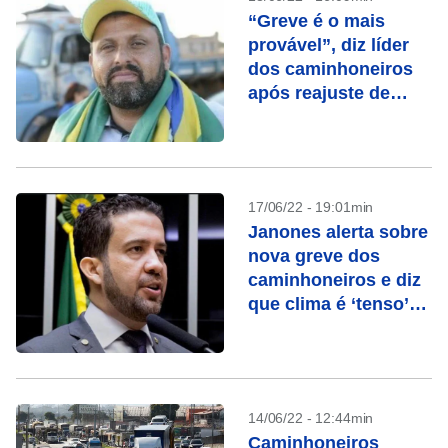
“Greve é o mais
provável”, diz líder
dos caminhoneiros
após reajuste de
combustíveis
17/06/22 - 19:01min
Janones alerta sobre
nova greve dos
caminhoneiros e diz
que clima é ‘tenso’
entre lideranças
14/06/22 - 12:44min
Caminhoneiros