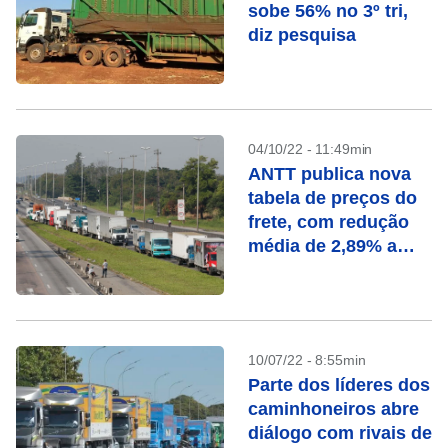
sobe 56% no 3º tri,
diz pesquisa
04/10/22 - 11:49min
ANTT publica nova
tabela de preços do
frete, com redução
média de 2,89% a
3,68%
10/07/22 - 8:55min
Parte dos líderes dos
caminhoneiros abre
diálogo com rivais de