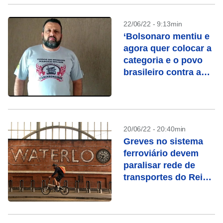
22/06/22 - 9:13min
‘Bolsonaro mentiu e
agora quer colocar a
categoria e o povo
brasileiro contra a
Petrobras’, diz líder
dos caminhoneiros
20/06/22 - 20:40min
Greves no sistema
ferroviário devem
paralisar rede de
transportes do Reino
Unido