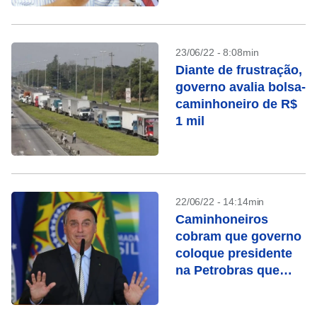
23/06/22 - 8:08min
Diante de frustração,
governo avalia bolsa-
caminhoneiro de R$
1 mil
22/06/22 - 14:14min
Caminhoneiros
cobram que governo
coloque presidente
na Petrobras que
mexa na PPI