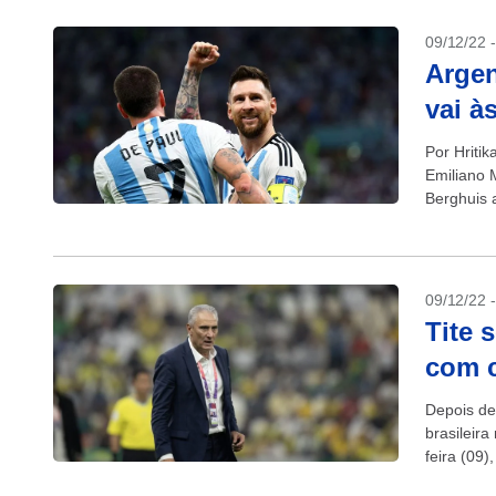
09/12/22 
Argen
vai à
Por Hriti
Emiliano M
Berghuis 
garantir a.
09/12/22 
Tite 
com c
Depois de
brasileira
feira (09)