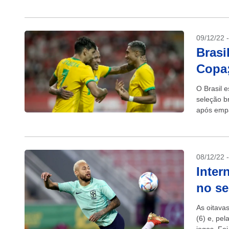
09/12/22 
Brasi
Copa;
O Brasil 
seleção b
após empa
08/12/22 
Inter
no s
As oitava
(6) e, pel