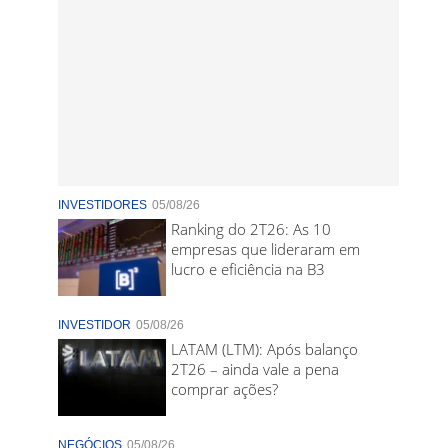
INVESTIDORES
05/08/26
Ranking do 2T26: As 10
empresas que lideraram em
lucro e eficiência na B3
INVESTIDOR
05/08/26
LATAM (LTM): Após balanço
2T26 – ainda vale a pena
comprar ações?
NEGÓCIOS
05/08/26