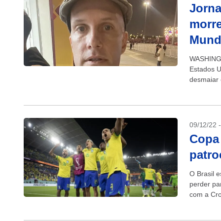
Jorna
morre
Mund
WASHINGTO
Estados U
desmaiar 
disse seu
09/12/22 
Copa
patro
O Brasil 
perder par
com a Cro