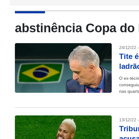
abstinência Copa do
24/12/22 
Tite 
ladrã
O ex-técni
conseguiu
nas quart
13/12/22 
Tribu
acusa