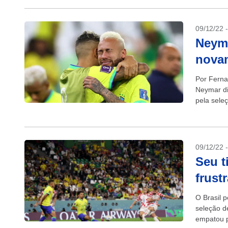
09/12/22 
Neyma
novam
Por Ferna
Neymar di
pela seleç
nas...
09/12/22 
Seu t
frust
O Brasil 
seleção d
empatou p