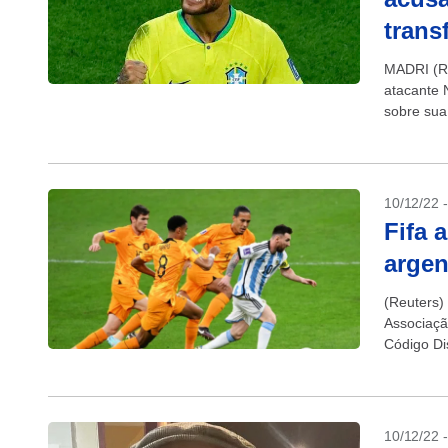
trans
MADRI (Re
atacante 
sobre sua
que...
10/12/22 
Fifa 
argen
(Reuters)
Associaçã
Código Dis
10/12/22 