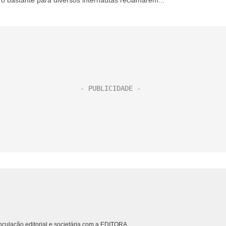
 o bastante para diversos internautas reclamarem...
culação editorial e societária com a EDITORA