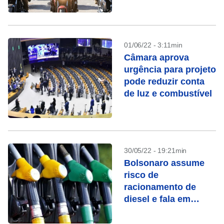
decretá-lo
01/06/22 - 3:11min
Câmara aprova
urgência para projeto
pode reduzir conta
de luz e combustível
30/05/22 - 19:21min
Bolsonaro assume
risco de
racionamento de
diesel e fala em
campanha para
economizar