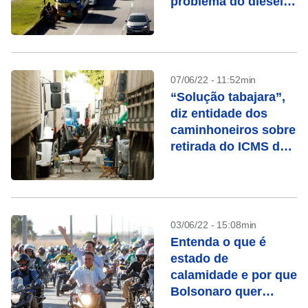
problema do diesel e
falam em greve
07/06/22 - 11:52min
“Solução tabajara”,
diz entidade dos
caminhoneiros sobre
retirada do ICMS dos
combustíveis
03/06/22 - 15:08min
Entenda o que é
estado de
calamidade e por que
Bolsonaro quer