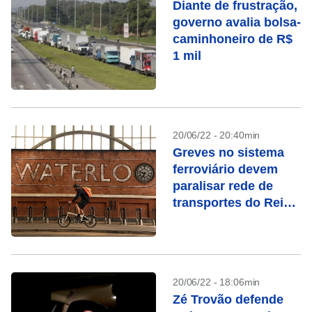
Diante de frustração,
governo avalia bolsa-
caminhoneiro de R$
1 mil
20/06/22 - 20:40min
Greves no sistema
ferroviário devem
paralisar rede de
transportes do Reino
Unido
20/06/22 - 18:06min
Zé Trovão defende