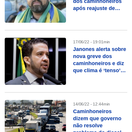
dos caminhoneiros
após reajuste de
combustíveis
17/06/22 - 19:01min
Janones alerta sobre
nova greve dos
caminhoneiros e diz
que clima é ‘tenso’
entre lideranças
14/06/22 - 12:44min
Caminhoneiros
dizem que governo
não resolve