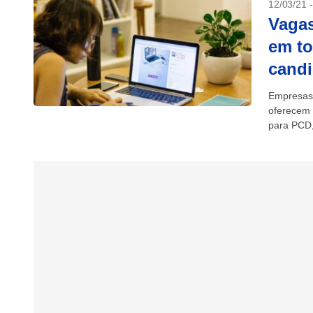
12/03/21 
Vagas
em to
candi
Empresas
oferecem 
para PCD, 
cargos...