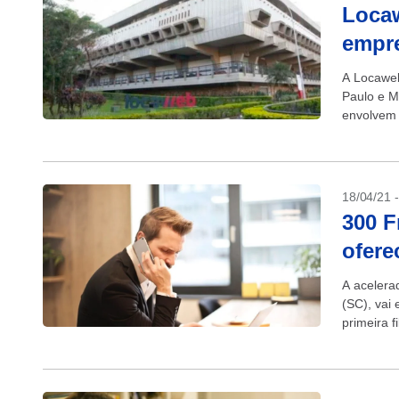
Locaw
empr
A Locaweb
Paulo e M
envolvem 
para as se
18/04/21 
300 F
ofere
A acelera
(SC), vai
primeira f
bairro...