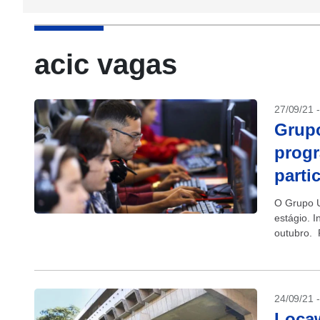
acic vagas
27/09/21 
Grupo
progr
parti
O Grupo U
estágio. 
outubro. P
cursando o
24/09/21 
Locaw