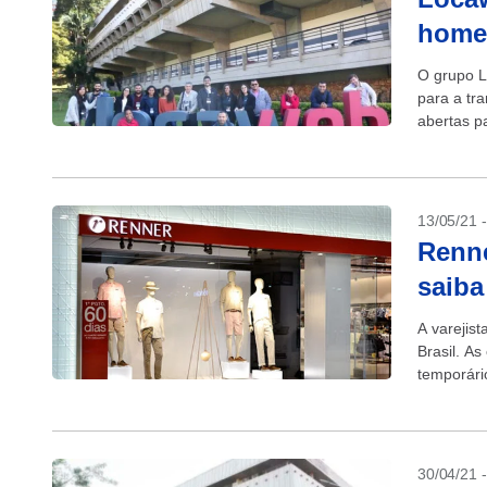
home 
O grupo L
para a tr
abertas pa
Listada na
13/05/21 
Renne
saiba
A varejis
Brasil. A
temporári
home offic
30/04/21 