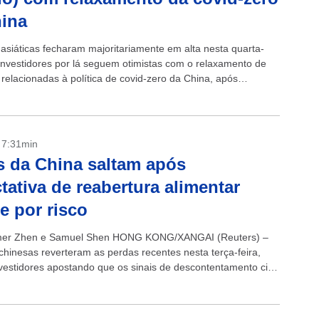
ina
 asiáticas fecharam majoritariamente em alta nesta quarta-
. Investidores por lá seguem otimistas com o relaxamento de
 relacionadas à política de covid-zero da China, após
 eclodirem em diversas metrópoles do...
- 7:31min
 da China saltam após
tativa de reabertura alimentar
te por risco
er Zhen e Samuel Shen HONG KONG/XANGAI (Reuters) –
chinesas reverteram as perdas recentes nesta terça-feira,
vestidores apostando que os sinais de descontentamento civil
rovocar uma flexibilização das...