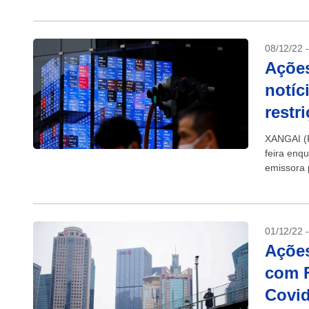
08/12/22 
Açõe
notíc
restr
XANGAI (R
feira enq
emissora 
afrouxar a
01/12/22 
Açõe
com F
Covi