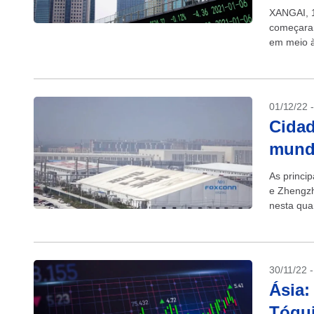
XANGAI, 1
começara
em meio à
desacelere
01/12/22 
Cidad
mundo
As princip
e Zhengzh
nesta qua
Covid-19.
30/11/22 
Ásia:
Tóqui