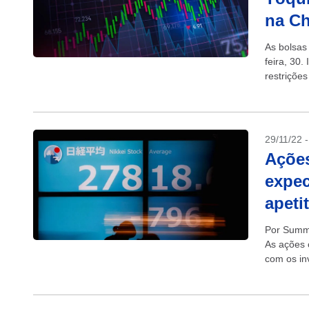
na Ch
As bolsas
feira, 30
restrições
protestos
29/11/22 
Ações
expec
apeti
Por Summ
As ações 
com os in
poderiam p