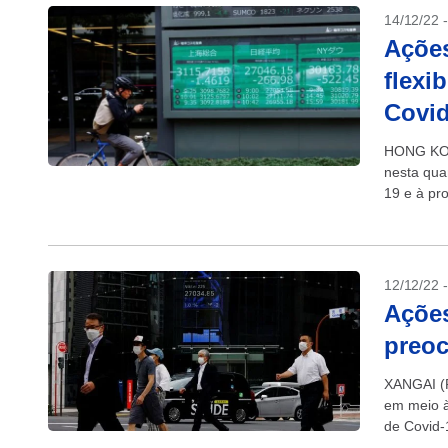
14/12/22 
Açõe
flexi
Covid
HONG KON
nesta quar
19 e à pr
econômico
12/12/22 
Ações
preo
XANGAI (R
em meio à
de Covid-
incerteza.