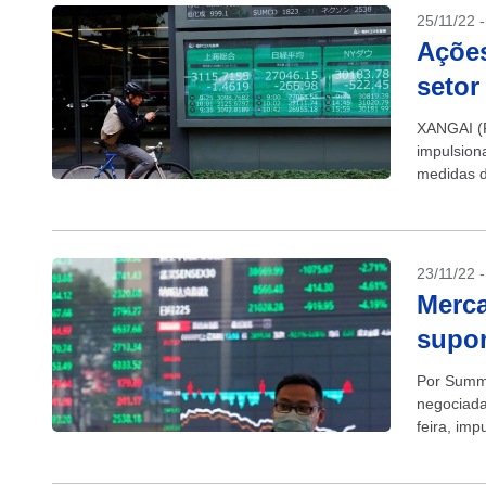
25/11/22 
Açõe
setor
XANGAI (R
impulsion
medidas d
Kong fora
23/11/22 
Merca
supor
Por Summ
negociada
feira, im
financiame