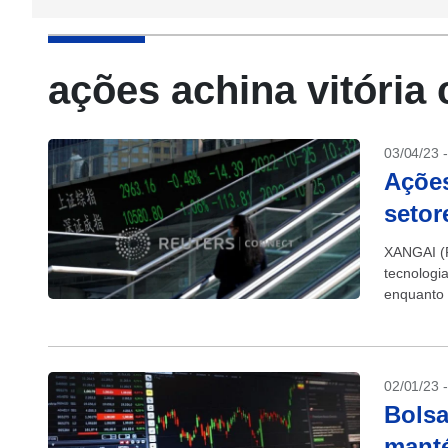
ações achina vitória 
03/04/23 
Açõe
setor
XANGAI (R
tecnologi
enquanto 
depois qu
02/01/23 
Bolsa
manté