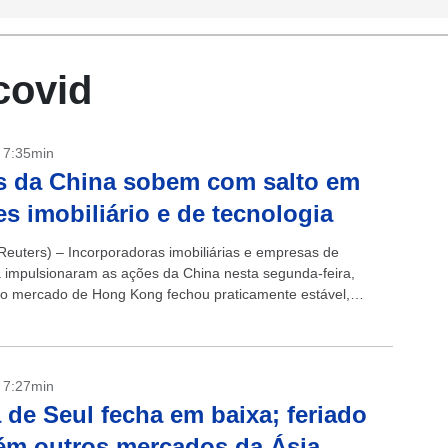
covid
- 7:35min
s da China sobem com salto em
es imobiliário e de tecnologia
euters) – Incorporadoras imobiliárias e empresas de
a impulsionaram as ações da China nesta segunda-feira,
o mercado de Hong Kong fechou praticamente estável,
e cortes inesperados na produção da Arábia Saudita...
- 7:27min
 de Seul fecha em baixa; feriado
m outros mercados da Ásia