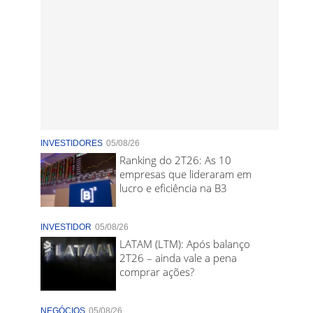
INVESTIDORES
05/08/26
Ranking do 2T26: As 10
empresas que lideraram em
lucro e eficiência na B3
INVESTIDOR
05/08/26
LATAM (LTM): Após balanço
2T26 – ainda vale a pena
comprar ações?
NEGÓCIOS
05/08/26