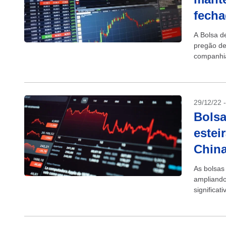
fech
A Bolsa d
pregão de
companhia
australian
29/12/22 
Bolsa
estei
Chin
As bolsas 
ampliando
significat
econômica