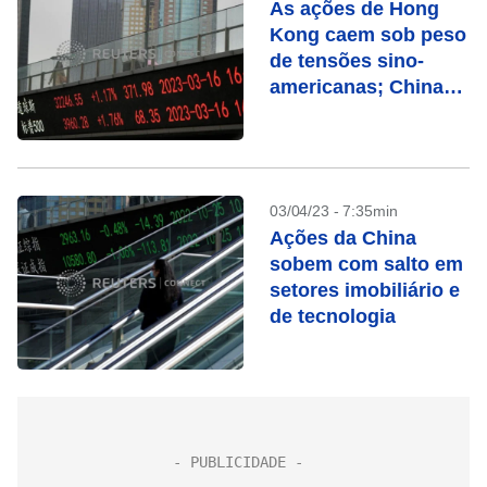
As ações de Hong
Kong caem sob peso
de tensões sino-
americanas; China
sobe
03/04/23 - 7:35min
Ações da China
sobem com salto em
setores imobiliário e
de tecnologia