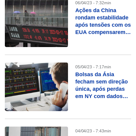
06/04/23 - 7:32min
Ações da China
rondam estabilidade
após tensões com os
EUA compensarem
otimismo com
recuperação
05/04/23 - 7:17min
Bolsas da Ásia
fecham sem direção
única, após perdas
em NY com dados
fracos
04/04/23 - 7:43min