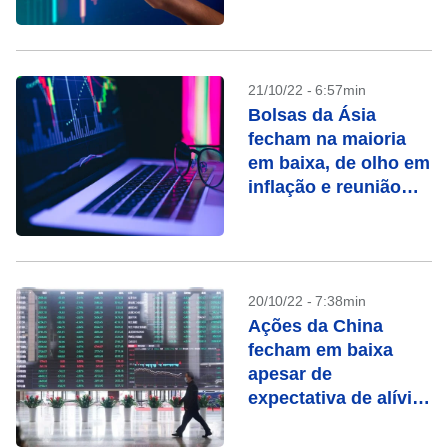
Comunista
21/10/22 - 6:57min
Bolsas da Ásia
fecham na maioria
em baixa, de olho em
inflação e reunião
chinesa
20/10/22 - 7:38min
Ações da China
fecham em baixa
apesar de
expectativa de alívio
com Covid