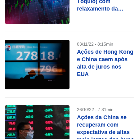
Tóquio) com
relaxamento da
covid-zero na China
03/11/22 - 8:15min
Ações de Hong Kong
e China caem após
alta de juros nos
EUA
26/10/22 - 7:31min
Ações da China se
recuperam com
expectativa de altas