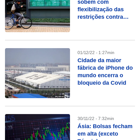
sobem com
flexibilização das
restrições contra
Covid e inflação nos
EUA
01/12/22 - 1:27min
Cidade da maior
fábrica de iPhone do
mundo encerra o
bloqueio da Covid
30/11/22 - 7:32min
Ásia: Bolsas fecham
em alta (exceto