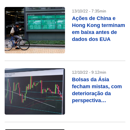
13/10/22 - 7:35min
Ações de China e
Hong Kong terminam
em baixa antes de
dados dos EUA
12/10/22 - 9:12min
Bolsas da Ásia
fecham mistas, com
deterioração da
perspectiva
econômica global