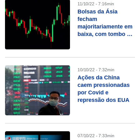
11/10/22 - 7:16min
Bolsas da Ásia
fecham
majoritariamente em
baixa, com tombo de
ações de tecnologia
10/10/22 - 7:32min
Ações da China
caem pressionadas
por Covid e
repressão dos EUA
07/10/22 - 7:33min