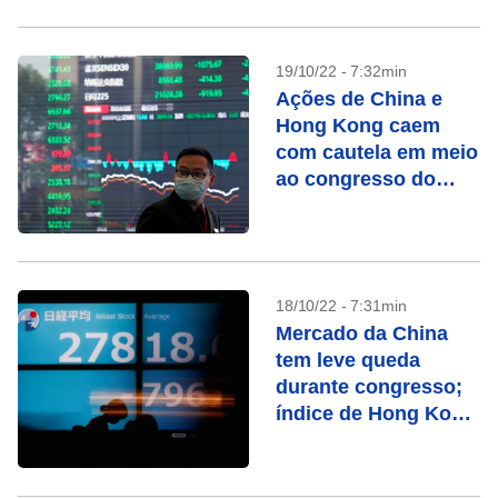
19/10/22 - 7:32min
Ações de China e
Hong Kong caem
com cautela em meio
ao congresso do
partido
18/10/22 - 7:31min
Mercado da China
tem leve queda
durante congresso;
índice de Hong Kong
acompanha ganhos
globais