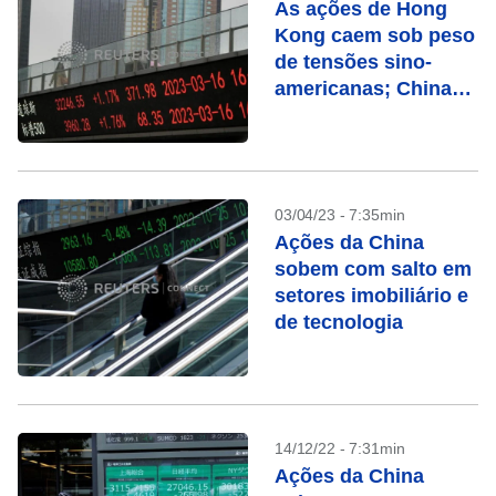
As ações de Hong
Kong caem sob peso
de tensões sino-
americanas; China
sobe
03/04/23 - 7:35min
Ações da China
sobem com salto em
setores imobiliário e
de tecnologia
14/12/22 - 7:31min
Ações da China