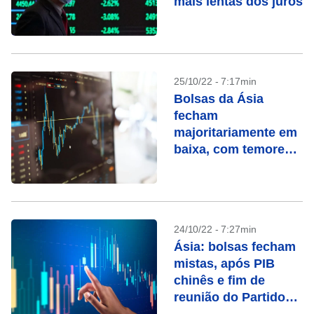
mais lentas dos juros
25/10/22 - 7:17min
Bolsas da Ásia
fecham
majoritariamente em
baixa, com temores
sobre China
24/10/22 - 7:27min
Ásia: bolsas fecham
mistas, após PIB
chinês e fim de
reunião do Partido