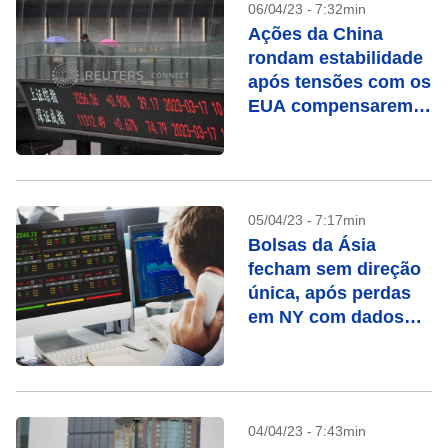
06/04/23 - 7:32min
Ações da China
rondam estabilidade
após tensões com os
EUA compensarem
otimismo com
recuperação
05/04/23 - 7:17min
Bolsas da Ásia
fecham sem direção
única, após perdas
em NY com dados
fracos
04/04/23 - 7:43min