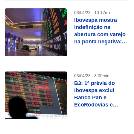
03/04/23 - 10:17min
Ibovespa mostra
indefinição na
abertura com varejo
na ponta negativa;
Petrobras sobe
03/04/23 - 8:00min
B3: 1ª prévia do
Ibovespa exclui
Banco Pan e
EcoRodovias e
adiciona IRB Brasil