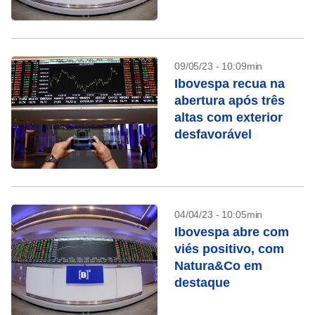
Petrobras
09/05/23 - 10:09min
Ibovespa recua na
abertura após três
altas com exterior
desfavorável
04/04/23 - 10:05min
Ibovespa abre com
viés positivo, com
Natura&Co em
destaque