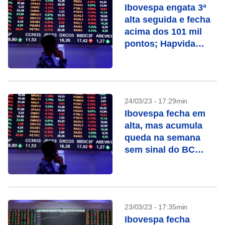
Ibovespa engata 3ª
alta seguida e fecha
acima dos 101 mil
pontos; Hapvida
dispara
24/03/23 - 17:29min
Ibovespa fecha em
alta, mas acumula
queda na semana
sem sinal do BC
sobre corte da Selic
23/03/23 - 17:35min
Ibovespa fecha