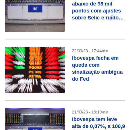
abaixo de 98 mil
pontos com ajustes
sobre Selic e ruído
institucional
22/03/23 - 17:44min
Ibovespa fecha em
queda com
sinalização ambígua
do Fed
21/03/23 - 18:19min
Ibovespa tem leve
alta de 0,07%, a 100,9