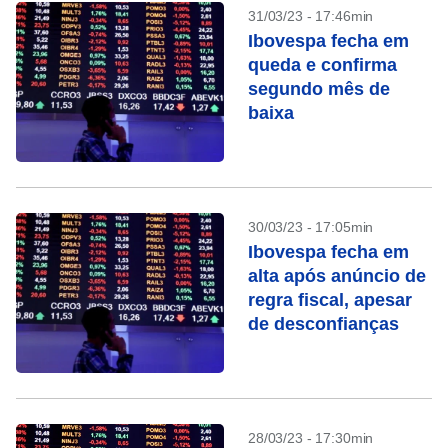
31/03/23 - 17:46min
Ibovespa fecha em
queda e confirma
segundo mês de
baixa
30/03/23 - 17:05min
Ibovespa fecha em
alta após anúncio de
regra fiscal, apesar
de desconfianças
28/03/23 - 17:30min