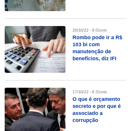
20/10/22 - 8:01min
Rombo pode ir a R$
103 bi com
manutenção de
benefícios, diz IFI
17/10/22 - 6:31min
O que é orçamento
secreto e por que é
associado a
corrupção