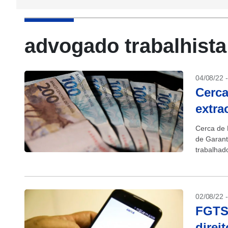
advogado trabalhista
04/08/22 
Cerca
extra
Cerca de 
de Garant
trabalhad
(6)....
02/08/22 
FGTS:
direi