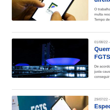
O trabalh
multa res
Tempo de 
01/08/22 
Quem 
FGTS,
De acordo
justa cau
conseguir
trabalho, 
29/07/22 
Espec