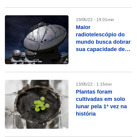
19/05/22 - 19:01min
Maior
radiotelescópio do
mundo busca dobrar
sua capacidade de
observação até 2030
13/05/22 - 1:15min
Plantas foram
cultivadas em solo
lunar pela 1ª vez na
história