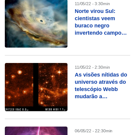
11/05/22 - 3:30min
Norte virou Sul:
cientistas veem
buraco negro
invertendo campo
magnético
11/05/22 - 2:30min
As visões nítidas do
universo através do
telescópio Webb
mudarão a
astronomia
06/05/22 - 22:30min