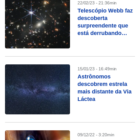
22/02/23 - 21:36min
Telescópio Webb faz
descoberta
surpreendente que
está derrubando
teorias
15/01/23 - 16:49min
Astrônomos
descobrem estrela
mais distante da Via
Láctea
09/12/22 - 3:20min