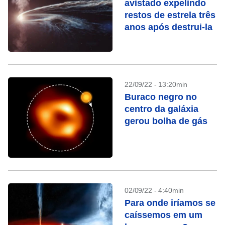
avistado expelindo
restos de estrela três
anos após destrui-la
22/09/22 - 13:20min
Buraco negro no
centro da galáxia
gerou bolha de gás
02/09/22 - 4:40min
Para onde iríamos se
caíssemos em um