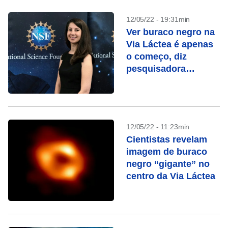
12/05/22 - 19:31min
Ver buraco negro na
Via Láctea é apenas
o começo, diz
pesquisadora
americana
12/05/22 - 11:23min
Cientistas revelam
imagem de buraco
negro “gigante” no
centro da Via Láctea