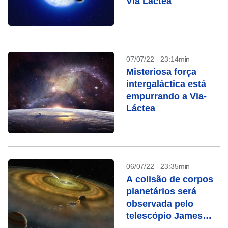
Via Láctea
07/07/22 - 23:14min
Misteriosa força
intergaláctica está
empurrando a Via-
Láctea
06/07/22 - 23:35min
A colisão de corpos
planetários será
observada pelo
telescópio James