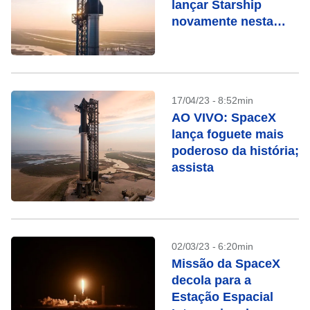
lançar Starship
novamente nesta
quinta; assista
17/04/23 - 8:52min
AO VIVO: SpaceX
lança foguete mais
poderoso da história;
assista
02/03/23 - 6:20min
Missão da SpaceX
decola para a
Estação Espacial