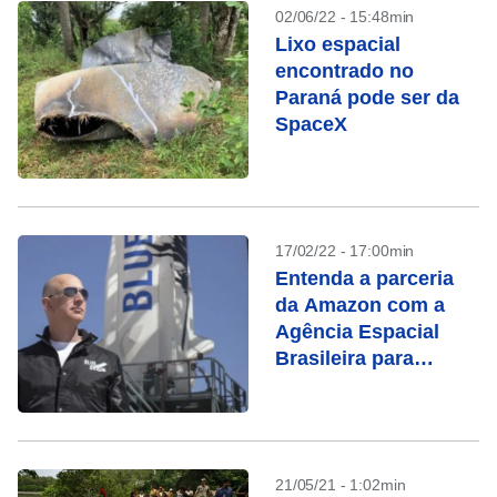
02/06/22 - 15:48min
Lixo espacial
encontrado no
Paraná pode ser da
SpaceX
17/02/22 - 17:00min
Entenda a parceria
da Amazon com a
Agência Espacial
Brasileira para
fomentar projetos no
setor
21/05/21 - 1:02min