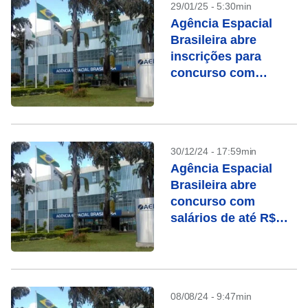
29/01/25 - 5:30min
Agência Espacial
Brasileira abre
inscrições para
concurso com
salários de até R$
10,8 mil
30/12/24 - 17:59min
Agência Espacial
Brasileira abre
concurso com
salários de até R$
10,8 mil; veja vagas
08/08/24 - 9:47min