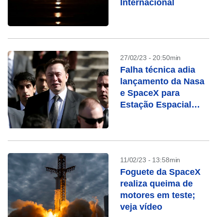
Internacional
27/02/23 - 20:50min
Falha técnica adia
lançamento da Nasa
e SpaceX para
Estação Espacial
Internacional
11/02/23 - 13:58min
Foguete da SpaceX
realiza queima de
motores em teste;
veja vídeo