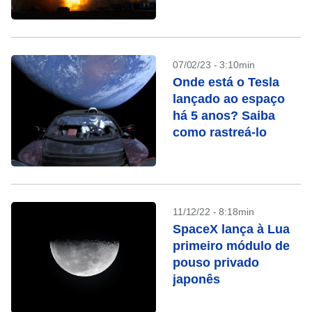
07/02/23 - 3:10min
Onde está o Tesla
lançado ao espaço
há 5 anos? Saiba
como rastreá-lo
11/12/22 - 8:18min
SpaceX lança à Lua
primeiro módulo de
pouso privado
japonês