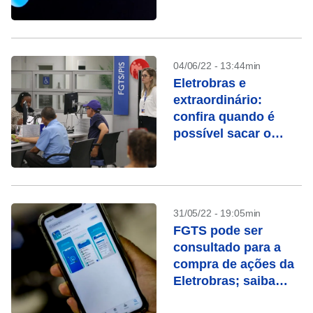
caminho não é
simples
04/06/22 - 13:44min
Eletrobras e
extraordinário:
confira quando é
possível sacar o
FGTS
31/05/22 - 19:05min
FGTS pode ser
consultado para a
compra de ações da
Eletrobras; saiba
como