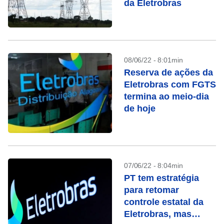
da Eletrobras
08/06/22 - 8:01min
Reserva de ações da
Eletrobras com FGTS
termina ao meio-dia
de hoje
07/06/22 - 8:04min
PT tem estratégia
para retomar
controle estatal da
Eletrobras, mas