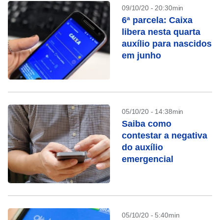
09/10/20 - 20:30min
6ª parcela: Caixa
libera nesta quarta
auxílio para nascidos
em junho
05/10/20 - 14:38min
Saiba como
contestar a negativa
do auxílio
emergencial
05/10/20 - 5:40min