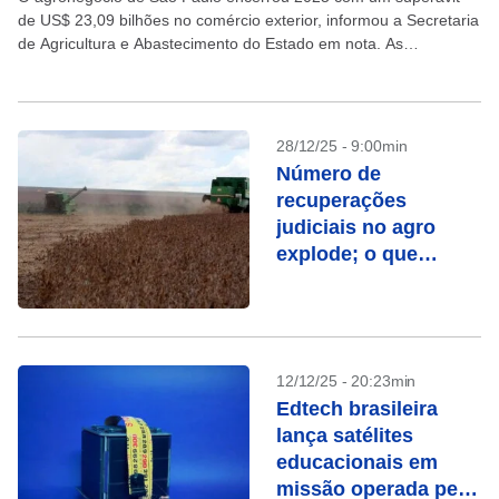
de US$ 23,09 bilhões no comércio exterior, informou a Secretaria
de Agricultura e Abastecimento do Estado em nota. As
exportações do setor somaram US$...
28/12/25 - 9:00min
Número de
recuperações
judiciais no agro
explode; o que
esperar para 2026?
12/12/25 - 20:23min
Edtech brasileira
lança satélites
educacionais em
missão operada pela