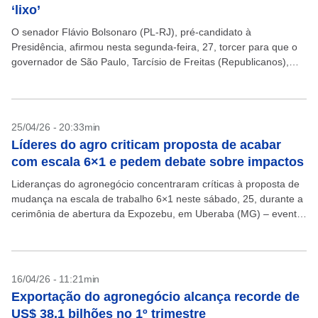
‘lixo’
O senador Flávio Bolsonaro (PL-RJ), pré-candidato à
Presidência, afirmou nesta segunda-feira, 27, torcer para que o
governador de São Paulo, Tarcísio de Freitas (Republicanos),
seja presidente da República “um dia”. “Eu não teria alguém...
25/04/26 - 20:33min
Líderes do agro criticam proposta de acabar
com escala 6×1 e pedem debate sobre impactos
Lideranças do agronegócio concentraram críticas à proposta de
mudança na escala de trabalho 6×1 neste sábado, 25, durante a
cerimônia de abertura da Expozebu, em Uberaba (MG) – evento
considerado o principal da pecuária...
16/04/26 - 11:21min
Exportação do agronegócio alcança recorde de
US$ 38,1 bilhões no 1º trimestre