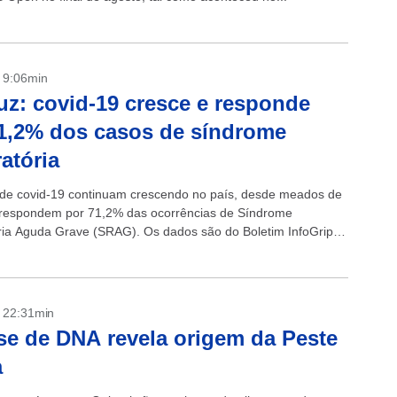
- 9:06min
uz: covid-19 cresce e responde
1,2% dos casos de síndrome
ratória
de covid-19 continuam crescendo no país, desde meados de
já respondem por 71,2% das ocorrências de Síndrome
ria Aguda Grave (SRAG). Os dados são do Boletim InfoGripe,
 pela Fundação...
- 22:31min
se de DNA revela origem da Peste
a