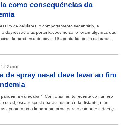
ia como consequências da
emia
essivo de celulares, o comportamento sedentário, a
 e depressão e as perturbações no sono foram algumas das
cias da pandemia de covid-19 apontadas pelos calouros
rios que participaram de um estudo...
- 12:27min
a de spray nasal deve levar ao fim
andemia
 pandemia vai acabar? Com o aumento recente do número
de covid, essa resposta parece estar ainda distante, mas
stas apontam uma importante arma para o combate a doença:
a...