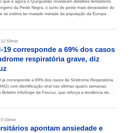
o que é agora o Quirguistão revelaram detalhes tentadores
origens da Peste Negra, o surto de peste mais devastador do
 se estima ter matado metade da população da Europa...
- 12:59min
-19 corresponde a 69% dos casos
ndrome respiratória grave, diz
uz
9 já corresponde a 69% dos casos de Síndrome Respiratória
AG) com identificação viral nas últimas quatro semanas,
 Boletim InfoGripe da Fiocruz, que reforça a tendência de
os casos...
- 0:10min
rsitários apontam ansiedade e