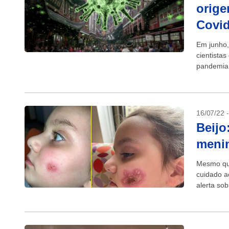
orige
Covid
Em junho,
cientista
pandemia 
estudos r
mas...
16/07/22 
Beijo
menin
Mesmo que
cuidado a
alerta sob