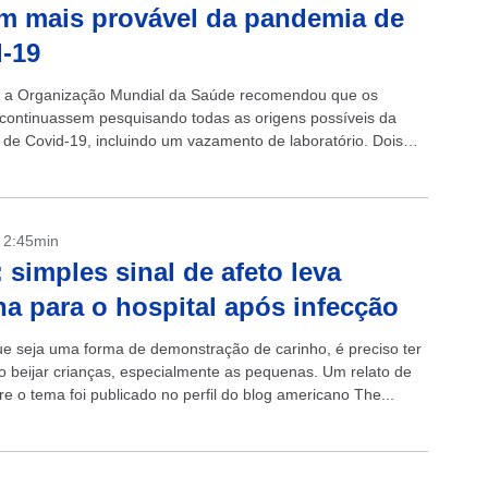
m mais provável da pandemia de
-19
 a Organização Mundial da Saúde recomendou que os
s continuassem pesquisando todas as origens possíveis da
de Covid-19, incluindo um vazamento de laboratório. Dois
ecém-publicados adotam abordagens totalmente diferentes,
- 2:45min
: simples sinal de afeto leva
a para o hospital após infecção
 seja uma forma de demonstração de carinho, é preciso ter
o beijar crianças, especialmente as pequenas. Um relato de
re o tema foi publicado no perfil do blog americano The...