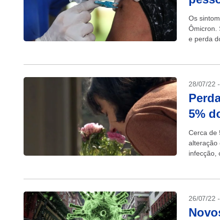
Os sintom
Ômicron. 
e perda d
28/07/22 
Perda
5% do
Cerca de 
alteração
infecção, 
(28/07). A
26/07/22 
Novo