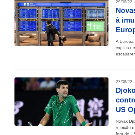
29/06/22 
Novas
à imu
Euro
A Europa 
explica e
escaparem
proteções 
27/06/22 
Djoko
contr
US O
Novak Djo
rejeição 
fora do U