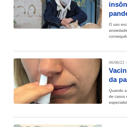
insôn
pand
O uso exc
ansiedade
consequên
universitá
06/06/22 
Vacin
da p
Quando a
de casos 
especiali
uma vacin