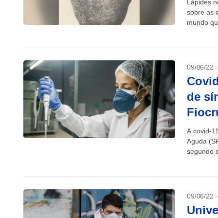
Lápides n
sobre as 
mundo que
09/06/22 
Covid
de sí
Fiocr
A covid-1
Aguda (SR
segundo o
aumento d
09/06/22 
Unive