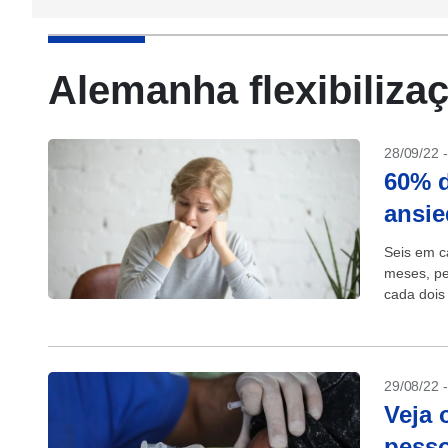
Alemanha flexibiliza
28/09/22 
60% d
ansie
Seis em c
meses, pe
cada dois
18%...
29/08/22 
Veja 
pesso