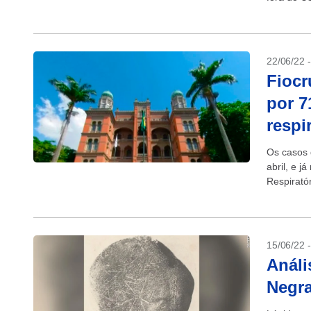
22/06/22 
Fiocr
por 7
respi
Os casos 
abril, e 
Respirató
divulgado
15/06/22 
Análi
Negr