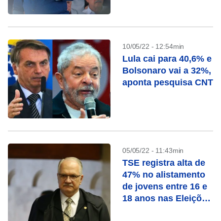
10/05/22 - 12:54min
Lula cai para 40,6% e
Bolsonaro vai a 32%,
aponta pesquisa CNT
05/05/22 - 11:43min
TSE registra alta de
47% no alistamento
de jovens entre 16 e
18 anos nas Eleições
2022