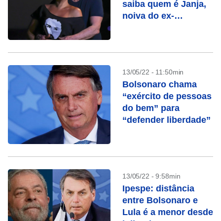
saiba quem é Janja,
noiva do ex-
presidente
13/05/22 - 11:50min
Bolsonaro chama
“exército de pessoas
do bem” para
“defender liberdade”
13/05/22 - 9:58min
Ipespe: distância
entre Bolsonaro e
Lula é a menor desde