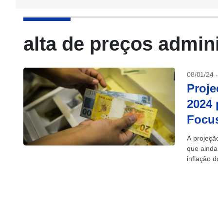
alta de preços admin
08/01/24 
Proje
2024 
Focu
A projeçã
que ainda
inflação 
Banco Cent