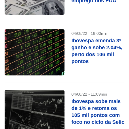
emprego nos EUA
04/08/22 - 18:00min
Ibovespa emenda 3º
ganho e sobe 2,04%,
perto dos 106 mil
pontos
04/08/22 - 11:09min
Ibovespa sobe mais
de 1% e retoma os
105 mil pontos com
foco no ciclo da Selic