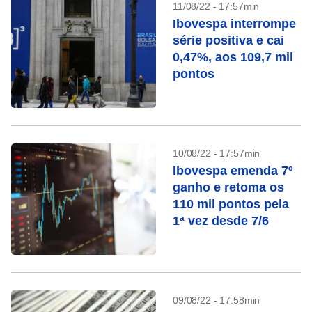
11/08/22 - 17:57min
Ibovespa interrompe
série positiva e cai
0,47%, aos 109,7 mil
pontos
10/08/22 - 17:57min
Ibovespa emenda 7º
ganho e retoma os
110 mil pontos pela
1ª vez desde 7/6
09/08/22 - 17:58min