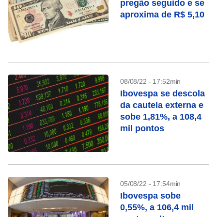
pregão seguido e se
aproxima de R$ 5,10
08/08/22 - 17:52min
Ibovespa se descola
da cautela externa e
sobe 1,81%, a 108,4
mil pontos
05/08/22 - 17:54min
Ibovespa sobe
0,55%, a 106,4 mil