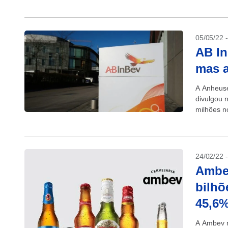
05/05/22 
AB In
mas a
A Anheuse
divulgou n
milhões n
US$...
24/02/22 
Ambev
bilhõ
45,6
A Ambev re