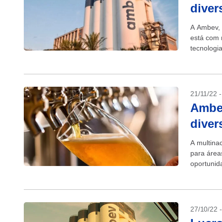
diver
A Ambev, 
está com 
tecnologi
combinar,
21/11/22 
Ambev
diver
A multina
para área
oportunid
Janeiro,...
27/10/22 