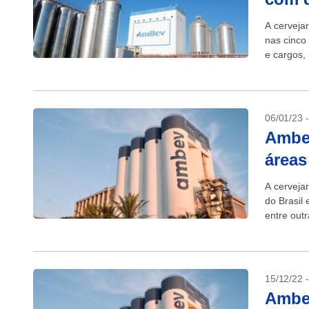
A cerveja
nas cinco
e cargos, 
e...
06/01/23 
Ambev
áreas
A cerveja
do Brasil 
entre out
cargos efe
15/12/22 
Ambev