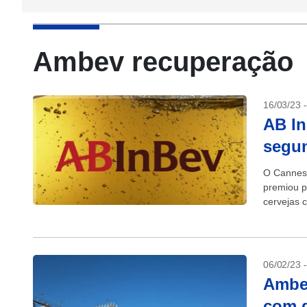
Ambev recuperação
16/03/23 
AB In
segu
O Cannes 
premiou p
cervejas c
AB InBev 
06/02/23 
Ambev
com d