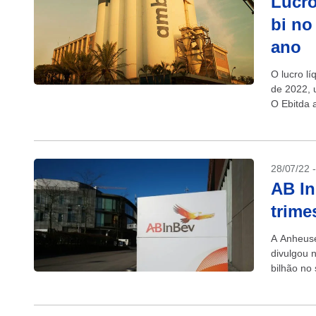
Lucro
bi no
ano
O lucro lí
de 2022, 
O Ebitda a
28/07/22 
AB In
trime
A Anheuse
divulgou n
bilhão no
1,86...