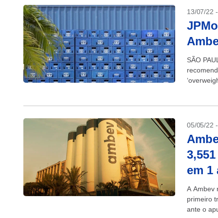
13/07/22 
JPMo
Ambev
SÃO PAULO
recomenda
‘overweig
reais o pr
05/05/22 
Ambev
3,551
em 1 
A Ambev r
primeiro 
ante o ap