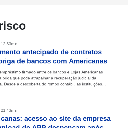
risco
- 12:33min
mento antecipado de contratos
briga de bancos com Americanas
 empréstimo firmado entre os bancos e Lojas Americanas
 briga que pode atrapalhar a recuperação judicial da
. Desde a descoberta do rombo contábil, as instituições
as, que concentram de...
- 21:43min
canas: acesso ao site da empresa
wnload de APP despencam após