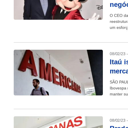
negó
O CEO da 
reestrutu
um esforç
companhia
08/02/23 
Itaú 
merca
SÃO PAULO
Ibovespa 
manter su
aos efeitos
08/02/23 