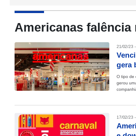
Americanas falência 
21/02/23 
Venci
gera 
O tipo de
gerou uma
companhia
financeir
17/02/23 
Ameri
e do