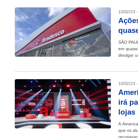
10/02/23 
Açõe
quase
SÃO PAULO
em quase 
divulgar u
10/02/23 
Ameri
irá p
lojas
A America
que os al
recuperaçã