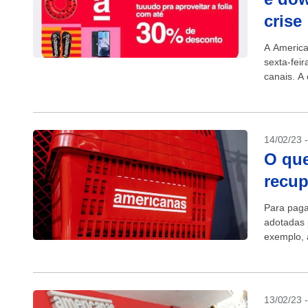
crise
A America
sexta-feir
canais. A
ativos em 
14/02/23 
O que
recup
Para paga
adotadas 
exemplo, 
recenteme
13/02/23 