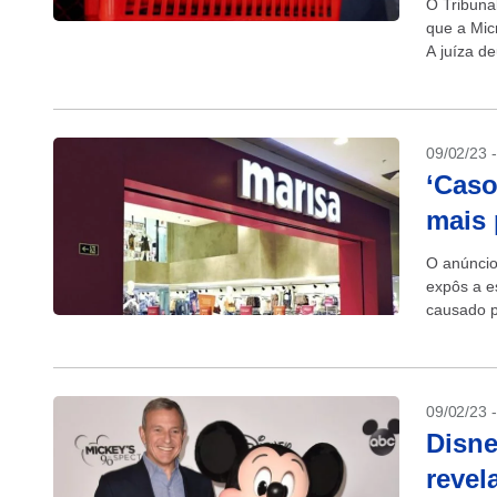
O Tribuna
que a Mic
A juíza d
09/02/23 
‘Caso
mais 
O anúncio
expôs a e
causado p
09/02/23 
Disne
revel