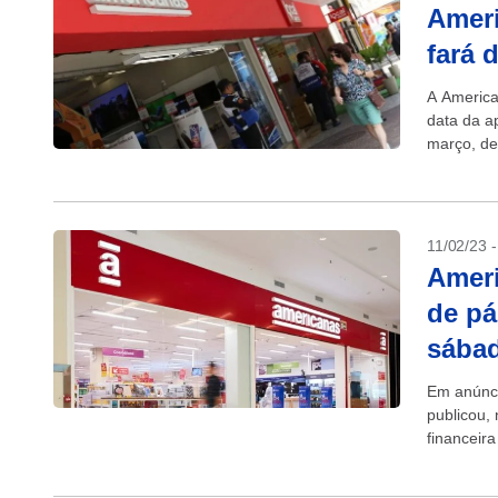
Ameri
fará 
A America
data da a
março, de
Advogados
11/02/23 
Ameri
de pá
sába
Em anúnci
publicou,
financeir
com tercei