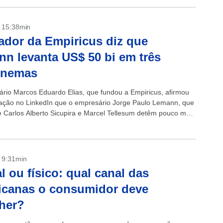
- 15:38min
dor da Empiricus diz que
n levanta US$ 50 bi em três
onemas
rio Marcos Eduardo Elias, que fundou a Empiricus, afirmou
ação no LinkedIn que o empresário Jorge Paulo Lemann, que
e Carlos Alberto Sicupira e Marcel Tellesum detêm pouco mais
- 9:31min
al ou físico: qual canal das
icanas o consumidor deve
her?