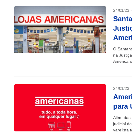
24/01/23 
Santa
Justi
Amer
O Santand
na Justiç
Americana
terça-feir
24/01/23 
Ameri
para 
Além das 
judicial 
varejista