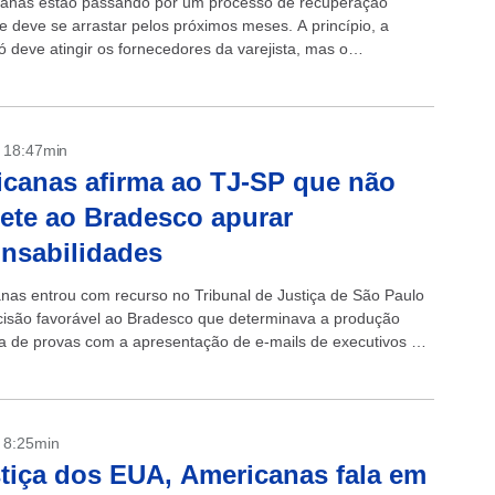
anas estão passando por um processo de recuperação
ue deve se arrastar pelos próximos meses. A princípio, a
ó deve atingir os fornecedores da varejista, mas o
 deve ficar atento. ...
- 18:47min
canas afirma ao TJ-SP que não
te ao Bradesco apurar
nsabilidades
nas entrou com recurso no Tribunal de Justiça de São Paulo
cisão favorável ao Bradesco que determinava a produção
a de provas com a apresentação de e-mails de executivos e
os da...
- 8:25min
tiça dos EUA, Americanas fala em