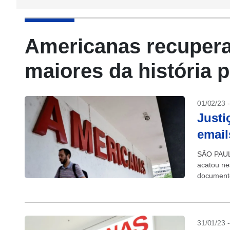
Americanas recuperaç
maiores da história p
01/02/23 
Justi
email
SÃO PAULO
acatou ne
documento
sejam man
31/01/23 