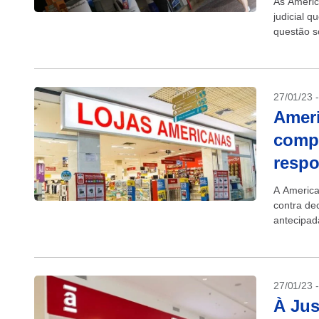
As Americ
judicial q
questão s
consumidor
27/01/23 
Ameri
compe
respo
A America
contra de
antecipad
funcionári
27/01/23 
À Jus