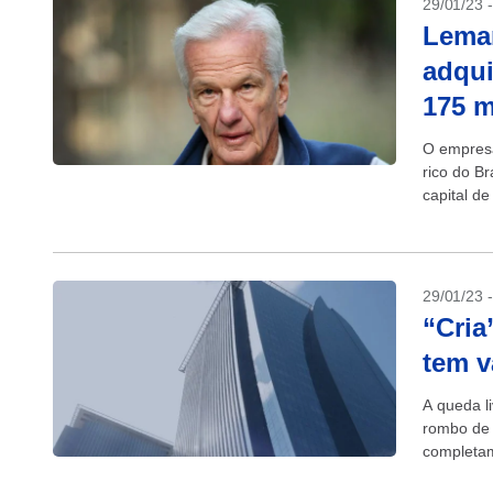
29/01/23 
Leman
adqui
175 m
O empresá
rico do B
capital d
investidore
29/01/23 
“Cria
tem v
A queda l
rombo de 
completam
menos...