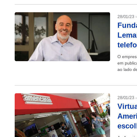
28/01/23 
Funda
Leman
telef
O empresá
em public
ao lado d
de...
28/01/23 
Virtu
Amer
escol