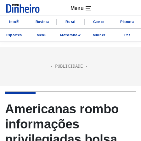
Menu
IstoÉ
Revista
Rural
Gente
Planeta
Esportes
Menu
Motorshow
Mulher
Pet
Americanas rombo
informações
privilegiadas bolsa