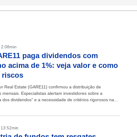
- 2:08min
ARE11 paga dividendos com
no acima de 1%: veja valor e como
r riscos
n Real Estate (GARE11) confirmou a distribuição de
s mensais. Especialistas alertam investidores sobre a
a dos dividendos" e a necessidade de critérios rigorosos na
 FIIs.
- 13:52min
tria de fundos tem resgates