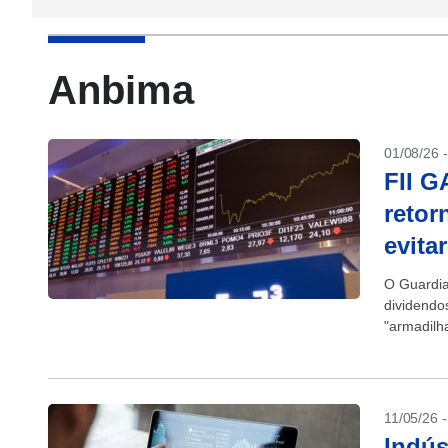
Anbima
01/08/26 
FII G
retor
evita
O Guardia
dividendo
"armadilh
análise de
11/05/26 
Indús