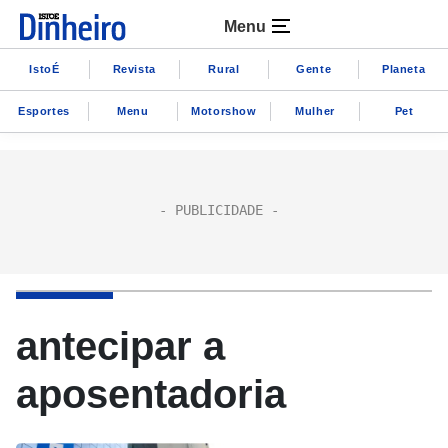
Menu
IstoÉ
Revista
Rural
Gente
Planeta
Esportes
Menu
Motorshow
Mulher
Pet
antecipar a
aposentadoria