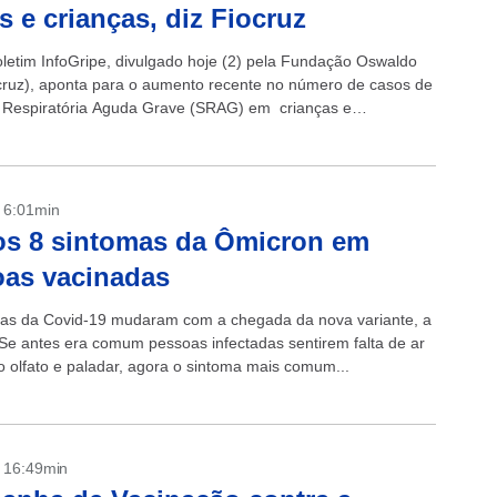
s e crianças, diz Fiocruz
letim InfoGripe, divulgado hoje (2) pela Fundação Oswaldo
cruz), aponta para o aumento recente no número de casos de
Respiratória Aguda Grave (SRAG) em crianças e
tes de zero a 17 anos,...
- 6:01min
os 8 sintomas da Ômicron em
as vacinadas
as da Covid-19 mudaram com a chegada da nova variante, a
Se antes era comum pessoas infectadas sentirem falta de ar
o olfato e paladar, agora o sintoma mais comum...
- 16:49min