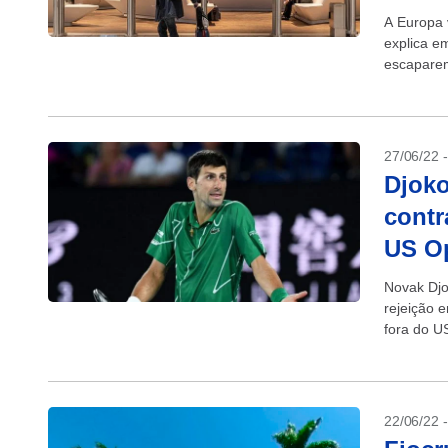
A Europa 
explica e
escaparem
proteções 
27/06/22 
Djoko
contr
US O
Novak Djo
rejeição 
fora do U
22/06/22 