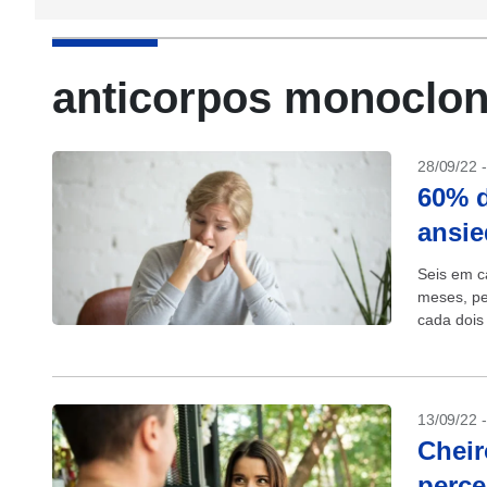
anticorpos monoclon
28/09/22 
60% d
ansie
Seis em c
meses, pe
cada dois
18%...
13/09/22 
Cheir
perce