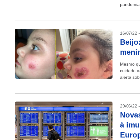
pandemia 
estudos r
mas...
16/07/22 
Beijo
menin
Mesmo que
cuidado a
alerta sob
29/06/22 
Novas
à imu
Euro