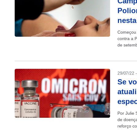
Campa
Polio
nesta
Começou n
contra a P
de setemb
que...
29/07/22 
Se vo
atual
espec
Por Julie
de doenç
reforço c
geração d