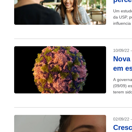
Um estudo 
da USP, pu
influenci
pessoas...
10/09/22 
Nova 
em e
A governa
(09/09) e
terem sid
cidade de 
02/09/22 
Cres