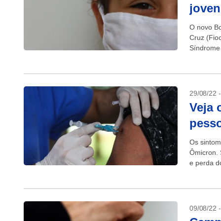
joven
O novo Bo
Cruz (Fio
Síndrome 
adolescen
29/08/22 
Veja 
pesso
Os sintom
Ômicron. 
e perda d
09/08/22 