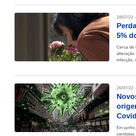
28/07/22 
Perda
5% do
Cerca de 
alteração
infecção, 
(28/07). A
26/07/22 
Novo
orige
Covid
Em junho,
cientista