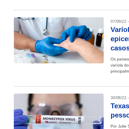
07/09/22 
Varío
epice
caso
Os países
varíola d
principal
Organizaç
30/08/22 
Texas
pess
Por Julie