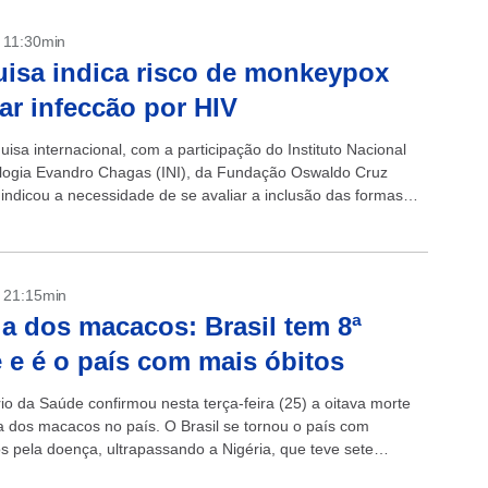
- 11:30min
isa indica risco de monkeypox
ar infeccão por HIV
isa internacional, com a participação do Instituto Nacional
ologia Evandro Chagas (INI), da Fundação Oswaldo Cruz
 indicou a necessidade de se avaliar a inclusão das formas
e monkeypox como uma nova...
- 21:15min
la dos macacos: Brasil tem 8ª
 e é o país com mais óbitos
io da Saúde confirmou nesta terça-feira (25) a oitava morte
la dos macacos no país. O Brasil se tornou o país com
os pela doença, ultrapassando a Nigéria, que teve sete
s Estados...