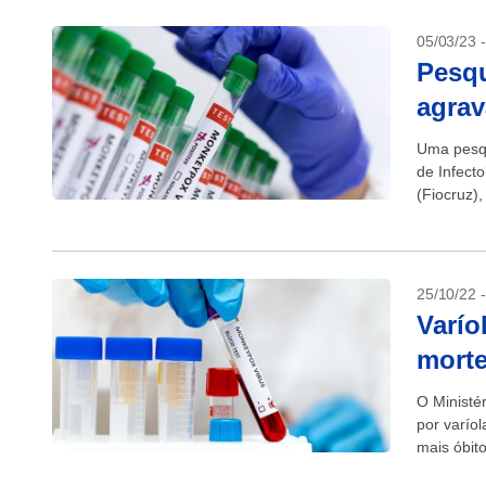
05/03/23 
Pesqu
agrav
Uma pesqu
de Infect
(Fiocruz),
graves d
25/10/22 
Varío
morte
O Ministér
por varío
mais óbit
mortes. O