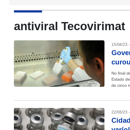
antiviral Tecovirimat
15/04/23 
Gover
curou
No final 
Estado de
de cinco 
22/03/23 
Cidad
varío