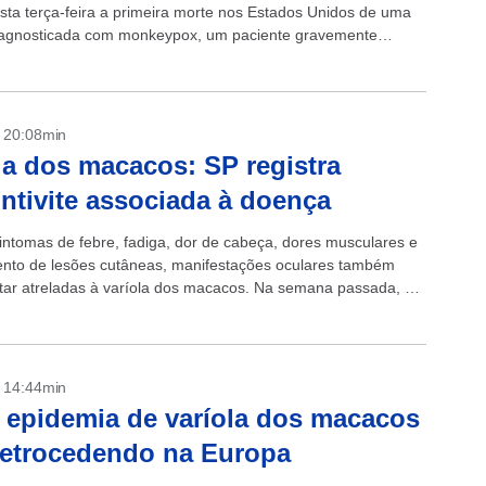
esta terça-feira a primeira morte nos Estados Unidos de uma
agnosticada com monkeypox, um paciente gravemente
rometido, de acordo com funcionários do...
- 20:08min
la dos macacos: SP registra
ntivite associada à doença
intomas de febre, fadiga, dor de cabeça, dores musculares e
nto de lesões cutâneas, manifestações oculares também
ar atreladas à varíola dos macacos. Na semana passada, o
eferência em oftalmologia...
- 14:44min
epidemia de varíola dos macacos
retrocedendo na Europa