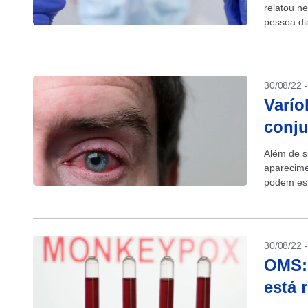
relatou n
pessoa di
imunocomp
30/08/22 
Varío
conju
Além de s
aparecime
podem est
H.Olhos, r
30/08/22 
OMS: 
está 