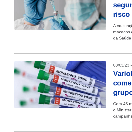
segun
risco
A vacinaç
macacos o
da Saúde 
ministério
08/03/23 
Varío
começ
grupo
Com 46 mi
o Ministér
campanha 
aplicação.