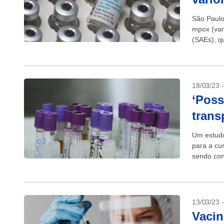
São Paulo 
mpox (var
(SAEs), q
Sexualmen
18/03/23 
‘Poss
trans
Um estudo
para a cu
sendo con
momento,.
13/03/23 
Vacin