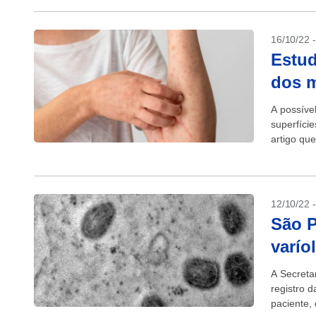
16/10/22 
Estud
dos m
A possíve
superfíci
artigo qu
prevenção
12/10/22 
São P
varío
A Secreta
registro 
paciente, 