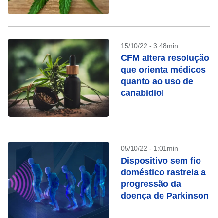
prescrição de
canabidiol
15/10/22 - 3:48min
CFM altera resolução
que orienta médicos
quanto ao uso de
canabidiol
05/10/22 - 1:01min
Dispositivo sem fio
doméstico rastreia a
progressão da
doença de Parkinson