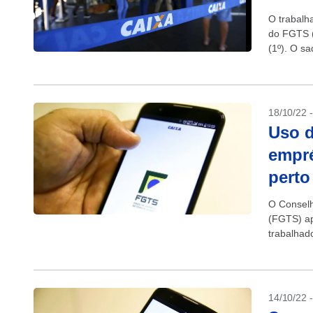
O trabalh
do FGTS (
(1º). O sa
útil...
18/10/22 
Uso d
empré
perto
O Conselh
(FGTS) ap
trabalhad
parcelas 
14/10/22 