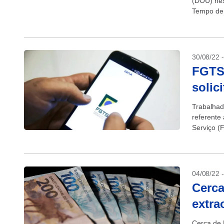
(DOU) nes
Tempo de 
imobiliári
30/08/22 
FGTS:
solic
Trabalhad
referente
Serviço (
04/08/22 
Cerca
extra
Cerca de 