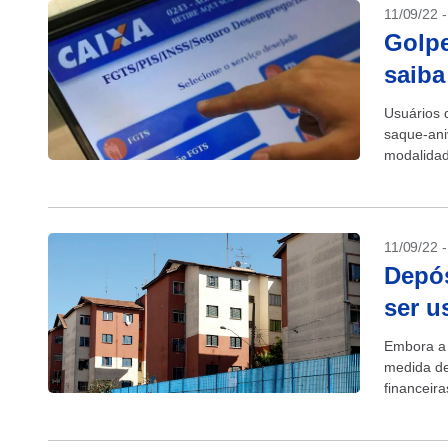
11/09/22 
Golpe
saiba
Usuários 
saque-ani
modalidad
acontecid
11/09/22 
Depós
ser u
Embora a 
medida de
financeir
contrataçã