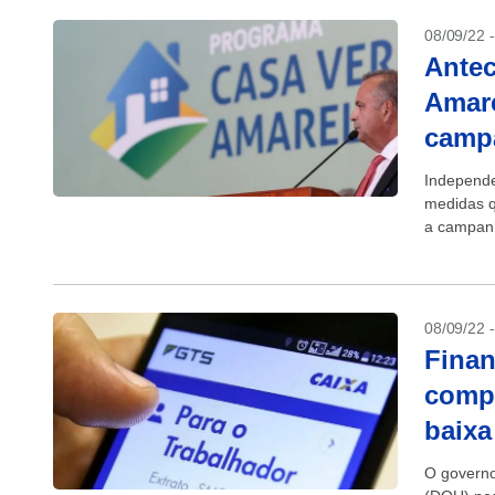
08/09/22 
Antec
Amare
camp
Independe
medidas q
a campanh
bondade e
08/09/22 
Finan
compr
baixa
O governo 