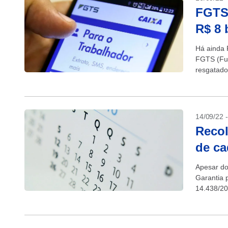
FGTS:
R$ 8 
Há ainda 
FGTS (Fun
resgatado
fevereiro 
14/09/22 
Recol
de c
Apesar do
Garantia 
14.438/20