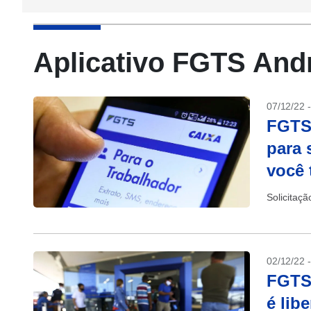
Aplicativo FGTS And
07/12/22 
FGTS:
para 
você 
Solicitaçã
02/12/22 
FGTS:
é lib