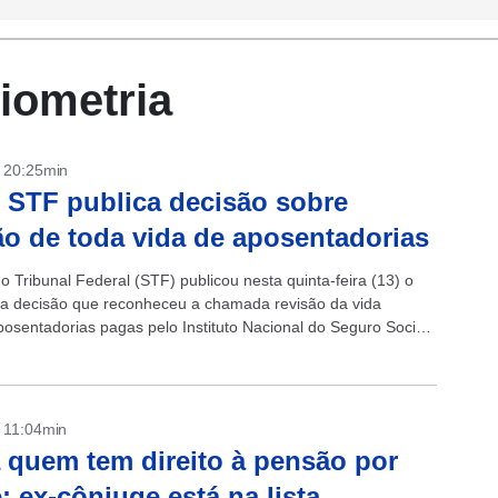
biometria
- 20:25min
 STF publica decisão sobre
ão de toda vida de aposentadorias
 Tribunal Federal (STF) publicou nesta quinta-feira (13) o
a decisão que reconheceu a chamada revisão da vida
posentadorias pagas pelo Instituto Nacional do Seguro Social
om a publicação do...
- 11:04min
 quem tem direito à pensão por
; ex-cônjuge está na lista