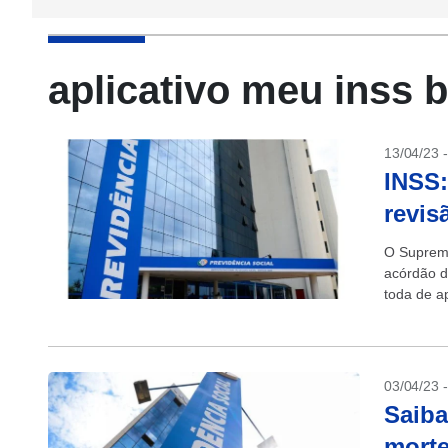
aplicativo meu inss 
13/04/23 
INSS:
revis
O Supremo
acórdão d
toda de a
(INSS). C
03/04/23 
Saiba
morte