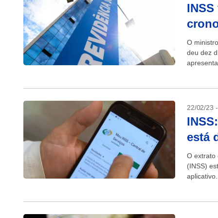
INSS 
crono
O ministr
deu dez d
apresenta
da chamad
22/02/23 
INSS:
está 
O extrato
(INSS) es
aplicativ
anualmente