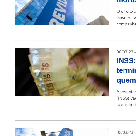
O direito
viúva ou 
companheir
06/03/23 
INSS:
termi
quem
Aposentad
(INSS) vã
fevereiro
com cartão
03/03/23 