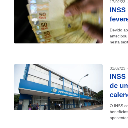
17/02/23 
INSS 
fever
Devido ao
antecipou
nesta sex
do mês de
01/02/23 
INSS 
de um
calen
O INSS co
benefício
aposentad
inflação m