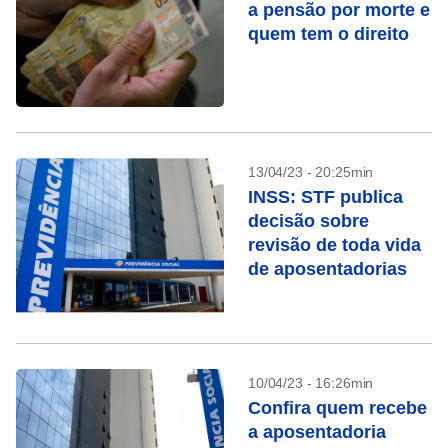
a pensão por morte e
quem tem o direito
13/04/23 - 20:25min
INSS: STF publica
decisão sobre
revisão de toda vida
de aposentadorias
10/04/23 - 16:26min
Confira quem recebe
a aposentadoria