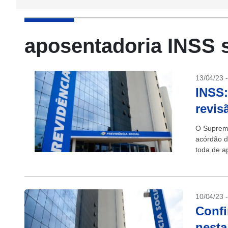
aposentadoria INSS 
13/04/23 
INSS:
revis
O Supremo
acórdão d
toda de a
(INSS). C
10/04/23 
Confi
nesta