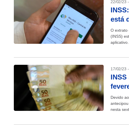
22/02/23 
INSS:
está 
O extrato
(INSS) es
aplicativ
anualmente
17/02/23 
INSS 
fever
Devido ao
antecipou
nesta sex
do mês de