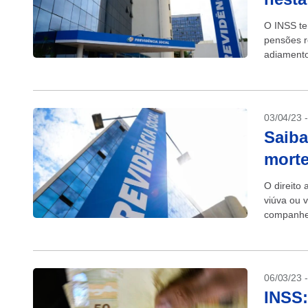
O INSS te
pensões r
adiamento
Santa, no 
03/04/23 
Saiba
morte
O direito
viúva ou 
companheir
06/03/23 
INSS: