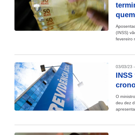
termi
quem
Aposentad
(INSS) vã
fevereiro
com cartão
03/03/23 
INSS 
crono
O ministr
deu dez d
apresenta
da chamad