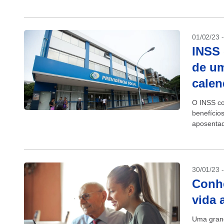
invalidez. 
01/02/23 
INSS 
de um
calen
O INSS co
benefício
aposentad
inflação m
30/01/23 
Conhe
vida 
Uma grand