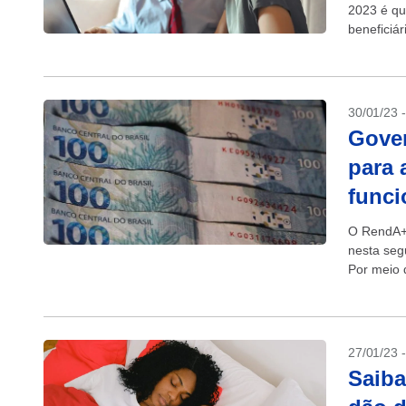
2023 é qu
beneficiár
30/01/23 
Gove
para 
funci
O RendA+,
nesta seg
Por meio d
aposentad
27/01/23 
Saiba