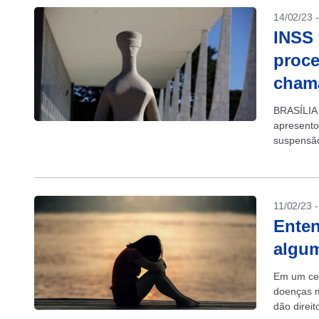
14/02/23 
INSS
proce
chama
BRASÍLIA 
apresento
suspensã
“revisão d
11/02/23 
Enten
algum
Em um cen
doenças m
dão direi