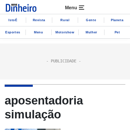
Menu
IstoÉ
Revista
Rural
Gente
Planeta
Esportes
Menu
Motorshow
Mulher
Pet
aposentadoria
simulação