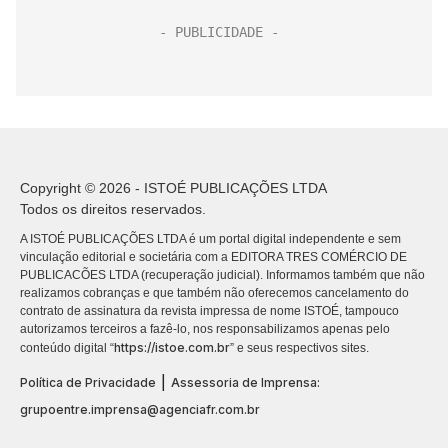
Copyright © 2026 - ISTOÉ PUBLICAÇÕES LTDA
Todos os direitos reservados.
A ISTOÉ PUBLICAÇÕES LTDA é um portal digital independente e sem
vinculação editorial e societária com a EDITORA TRES COMÉRCIO DE
PUBLICACÕES LTDA (recuperação judicial). Informamos também que não
realizamos cobranças e que também não oferecemos cancelamento do
contrato de assinatura da revista impressa de nome ISTOÉ, tampouco
autorizamos terceiros a fazê-lo, nos responsabilizamos apenas pelo
https://istoe.com.br
conteúdo digital “
” e seus respectivos sites.
|
Política de Privacidade
Assessoria de Imprensa:
grupoentre.imprensa@agenciafr.com.br