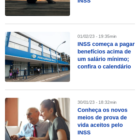
INSS
01/02/23 - 19:35min
INSS começa a pagar
benefícios acima de
um salário mínimo;
confira o calendário
30/01/23 - 18:32min
Conheça os novos
meios de prova de
vida aceitos pelo
INSS