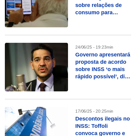
sobre relações de
consumo para
público 60+; veja
como participar
24/06/25 - 19:23min
Governo apresentará
proposta de acordo
sobre INSS ‘o mais
rápido possível’, diz
AGU
17/06/25 - 20:25min
Descontos ilegais no
INSS: Toffoli
convoca governo e