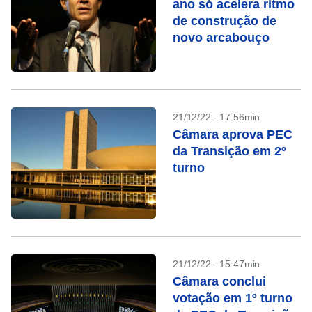
ano só acelera ritmo
de construção de
novo arcabouço
21/12/22 - 17:56min
Câmara aprova PEC
da Transição em 2º
turno
21/12/22 - 15:47min
Câmara conclui
votação em 1º turno