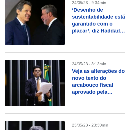
24/05/23 - 9:34min
‘Desenho de
sustentabilidade está
garantido com o
placar’, diz Haddad
sobre vitória do
arcabouço na
Câmara
24/05/23 - 8:13min
Veja as alterações do
novo texto do
arcabouço fiscal
aprovado pela
Câmara
23/05/23 - 23:39min