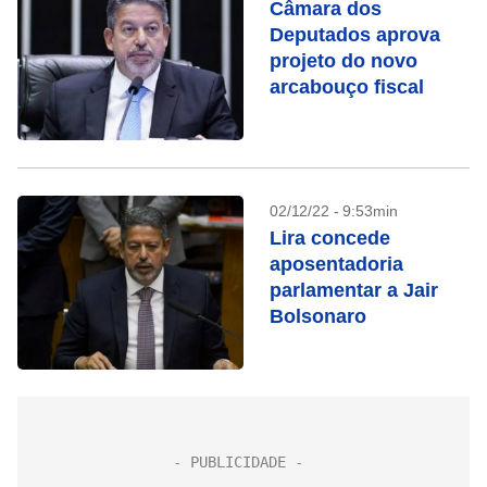
Câmara dos
Deputados aprova
projeto do novo
arcabouço fiscal
02/12/22 - 9:53min
Lira concede
aposentadoria
parlamentar a Jair
Bolsonaro