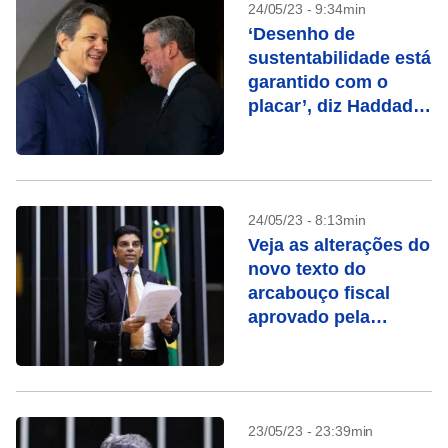
24/05/23 - 9:34min
‘Desenho de
sustentabilidade está
garantido com o
placar’, diz Haddad
sobre vitória do
arcabouço na
Câmara
24/05/23 - 8:13min
Veja as alterações do
novo texto do
arcabouço fiscal
aprovado pela
Câmara
23/05/23 - 23:39min