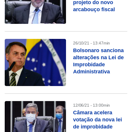
projeto do novo
arcabouço fiscal
26/10/21 - 13:47min
Bolsonaro sanciona
alterações na Lei de
Improbidade
Administrativa
12/06/21 - 13:00min
Câmara acelera
votação da nova lei
de improbidade