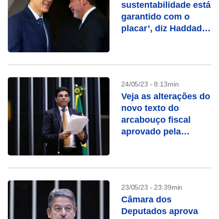
sustentabilidade está
garantido com o
placar’, diz Haddad
sobre vitória do
arcabouço na
Câmara
24/05/23 - 8:13min
Veja as alterações do
novo texto do
arcabouço fiscal
aprovado pela
Câmara
23/05/23 - 23:39min
Câmara dos
Deputados aprova